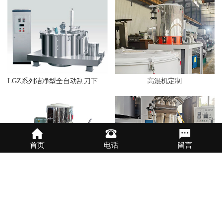
LGZ系列洁净型全自动刮刀下部卸料离心机
高混机定制
首页
电话
留言
高速混合机
透明真空上料机