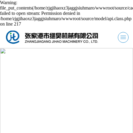
Warning:
file_put_contents(/home/zjgjihaoxz3jaggjsiuhmaro/wwwroot/source/ca
failed to open stream: Permission denied in
/home/zjgjihaoxz3jaggjsiuhmaro/wwwroot/source/model/api.class.php
on line 217