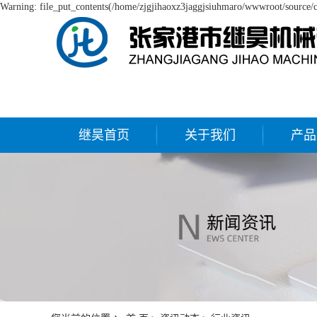
Warning: file_put_contents(/home/zjgjihaoxz3jaggjsiuhmaro/wwwroot/source/ca
继昊首页
关于我们
产品