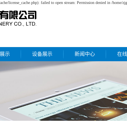
che/license_cache.php): failed to open stream: Permission denied in /home/zj
展示
设备展示
新闻中心
在