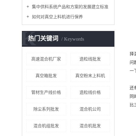
集中供料系统产品和方案的发展建立标准
如何对真空上料机进行保养
K
热门关键词
Keywords
择
高速混合机厂家
造粒线批发
问
一
真空箱批发
真空粉末上料机
还
管材生产线价格
造粒线价格
同
比
除尘系列批发
混合机公司
混合机组批发
混合机批发