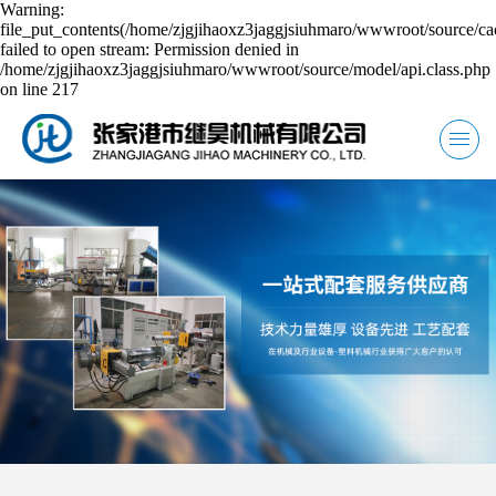
Warning:
file_put_contents(/home/zjgjihaoxz3jaggjsiuhmaro/wwwroot/source/ca
failed to open stream: Permission denied in
/home/zjgjihaoxz3jaggjsiuhmaro/wwwroot/source/model/api.class.php
on line 217