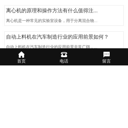
离心机的原理和操作方法有什么值得注...
离心机是一种常见的实验室设备，用于分离混合物...
自动上料机在汽车制造行业的应用前景如何？
自动上料机在汽车制造行业的应用前景非常广阔，...
首页
电话
留言
自动上料机如何提高生产线的质量控制能力？
自动上料机作为一种自动化设备，能够在生产线操...
自动上料机哪款好？
自动上料机是一种自动化设备，用于将物料从存储...
提高生产效率的选择？
提高生产效率是每个企业都追求的目标，只有提高...