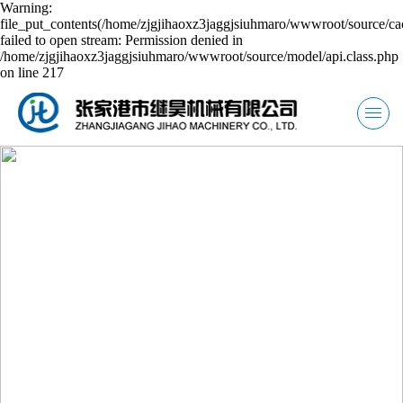
Warning:
file_put_contents(/home/zjgjihaoxz3jaggjsiuhmaro/wwwroot/source/ca
failed to open stream: Permission denied in
/home/zjgjihaoxz3jaggjsiuhmaro/wwwroot/source/model/api.class.php
on line 217