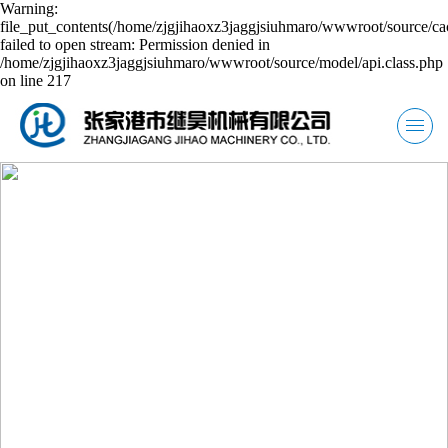
Warning:
file_put_contents(/home/zjgjihaoxz3jaggjsiuhmaro/wwwroot/source/ca
failed to open stream: Permission denied in
/home/zjgjihaoxz3jaggjsiuhmaro/wwwroot/source/model/api.class.php
on line 217