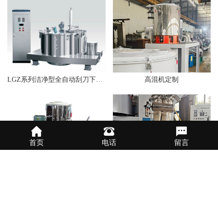
LGZ系列洁净型全自动刮刀下部卸料离心机
高混机定制
首页
电话
留言
高速混合机
透明真空上料机