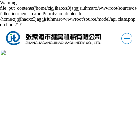
Warning:
file_put_contents(/home/zjgjihaoxz3jaggjsiuhmaro/wwwroot/source/ca
failed to open stream: Permission denied in
/home/zjgjihaoxz3jaggjsiuhmaro/wwwroot/source/model/api.class.php
on line 217