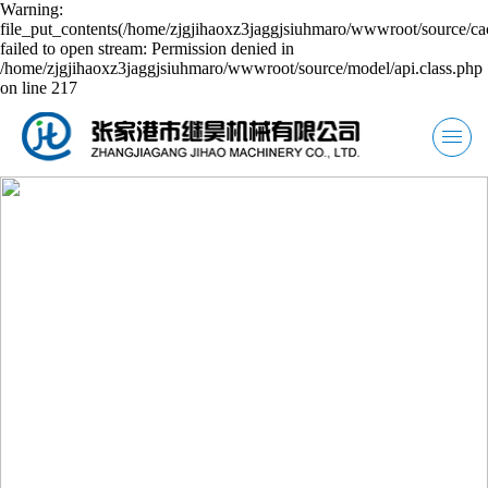
Warning:
file_put_contents(/home/zjgjihaoxz3jaggjsiuhmaro/wwwroot/source/ca
failed to open stream: Permission denied in
/home/zjgjihaoxz3jaggjsiuhmaro/wwwroot/source/model/api.class.php
on line 217