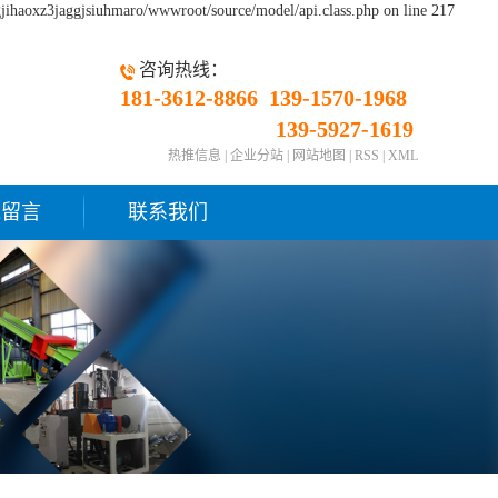
gjihaoxz3jaggjsiuhmaro/wwwroot/source/model/api.class.php on line 217
咨询热线：
181-3612-8866
139-1570-1968
139-5927-1619
热推信息
|
企业分站
|
网站地图
|
RSS
|
XML
线留言
联系我们