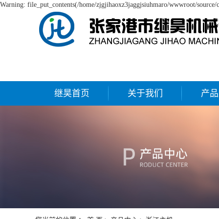
Warning: file_put_contents(/home/zjgjihaoxz3jaggjsiuhmaro/wwwroot/source/ca
继昊首页
关于我们
产品