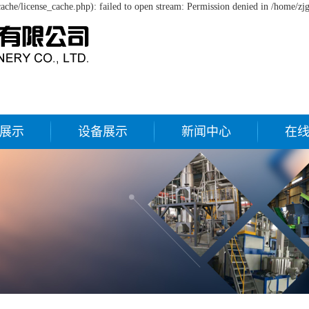
che/license_cache.php): failed to open stream: Permission denied in /home/zj
展示
设备展示
新闻中心
在